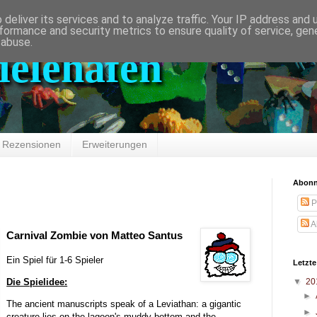
deliver its services and to analyze traffic. Your IP address and
formance and security metrics to ensure quality of service, ge
 abuse.
ielehafen
Rezensionen
Erweiterungen
Abonni
P
A
Carnival Zombie von Matteo Santus
Ein Spiel für 1-6 Spieler
Letzte
▼
20
Die Spielidee:
►
The ancient manuscripts speak of a Leviathan: a gigantic
►
creature lies on the lagoon's muddy bottom and the