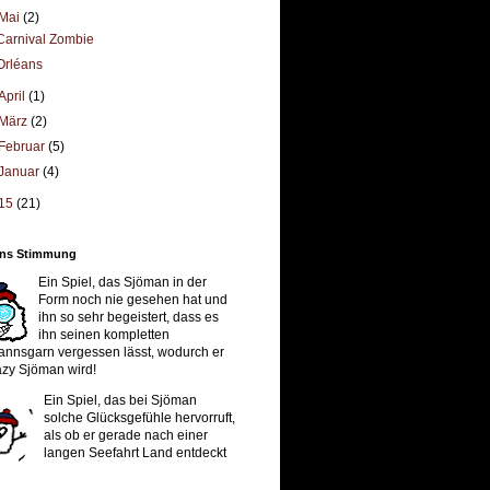
Mai
(2)
Carnival Zombie
Orléans
April
(1)
März
(2)
Februar
(5)
Januar
(4)
15
(21)
ns Stimmung
Ein Spiel, das Sjöman in der
Form noch nie gesehen hat und
ihn so sehr begeistert, dass es
ihn seinen kompletten
nnsgarn vergessen lässt, wodurch er
azy Sjöman wird!
Ein Spiel, das bei Sjöman
solche Glücksgefühle hervorruft,
als ob er gerade nach einer
langen Seefahrt Land entdeckt