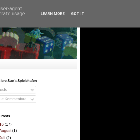
 user-agent
nerate usage
LEARN MORE
GOT IT
ere Sue's Spielehafen
osts
lle Kommentare
 Posts
16
(17)
August
(1)
Juli
(2)