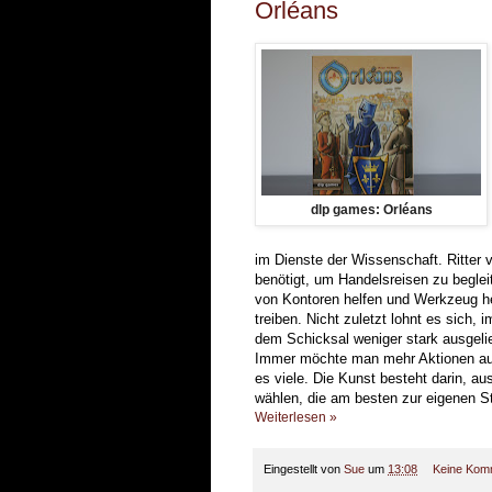
Orléans
dlp games: Orléans
im Dienste der Wissenschaft. Ritter 
benötigt, um Handelsreisen zu begle
von Kontoren helfen und Werkzeug her
treiben. Nicht zuletzt lohnt es sich,
dem Schicksal weniger stark ausgelie
Immer möchte man mehr Aktionen aus
es viele. Die Kunst besteht darin, a
wählen, die am besten zur eigenen St
Weiterlesen »
Eingestellt von
Sue
um
13:08
Keine Kom