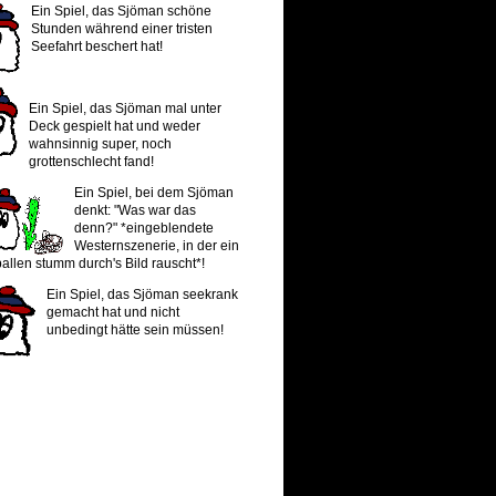
Ein Spiel, das Sjöman schöne
Stunden während einer tristen
Seefahrt beschert hat!
Ein Spiel, das Sjöman mal unter
Deck gespielt hat und weder
wahnsinnig super, noch
grottenschlecht fand!
Ein Spiel, bei dem Sjöman
denkt: "Was war das
denn?" *eingeblendete
Westernszenerie, in der ein
allen stumm durch's Bild rauscht*!
Ein Spiel, das Sjöman seekrank
gemacht hat und nicht
unbedingt hätte sein müssen!