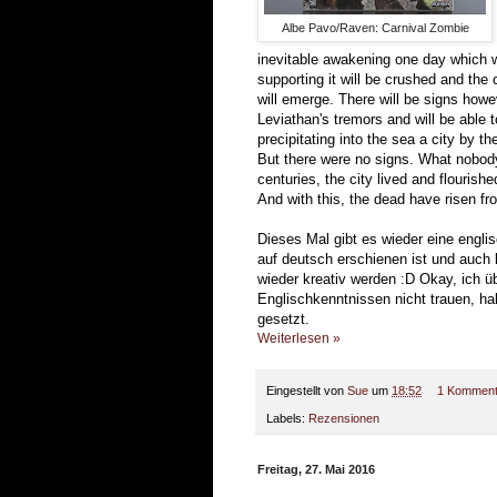
Albe Pavo/Raven: Carnival Zombie
inevitable awakening one day which wil
supporting it will be crushed and the 
will emerge. There will be signs howeve
Leviathan's tremors and will be able 
precipitating into the sea a city by 
But there were no signs. What nobody
centuries, the city lived and flouris
And with this, the dead have risen fr
Dieses Mal gibt es wieder eine englis
auf deutsch erschienen ist und auch 
wieder kreativ werden :D Okay, ich üb
Englischkenntnissen nicht trauen, ha
gesetzt.
Weiterlesen »
Eingestellt von
Sue
um
18:52
1 Komment
Labels:
Rezensionen
Freitag, 27. Mai 2016