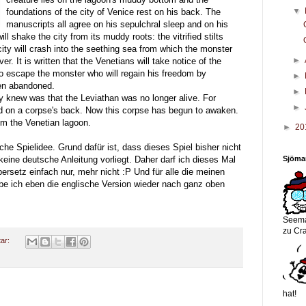
▼
foundations of the city of Venice rest on his back. The
manuscripts all agree on his sepulchral sleep and on his
l shake the city from its muddy roots: the vitrified stilts
city will crash into the seething sea from which the monster
►
r. It is written that the Venetians will take notice of the
to escape the monster who will regain his freedom by
►
then abandoned.
►
 knew was that the Leviathan was no longer alive. For
►
hed on a corpse's back. Now this corpse has begun to awaken.
om the Venetian lagoon.
►
20
che Spielidee. Grund dafür ist, dass dieses Spiel bisher nicht
Sjöma
keine deutsche Anleitung vorliegt. Daher darf ich dieses Mal
ersetz einfach nur, mehr nicht :P Und für alle die meinen
be ich eben die englische Version wieder nach ganz oben
Seema
zu Cr
ar:
hat!