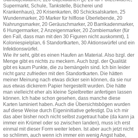
Supermarkt, Schule, Tankstelle, Bücherei und
Krankenhaus), 20 Krisenkarten, 80 Schicksalskarten, 25
Wundenmarker, 20 Marker für hilflose Überlebende, 20
Nahrungsmarker, 20 Geräuschmarker, 20 Barrikadenmarker,
6 Hungermarker, 2 Anzeigenmarker, 20 Zombiemarker (für
den Fall, dass man mit den 30 Figuren nicht auskommt), 1
Koloniespielplan, 6 Standortkarten, 30 Aktionswürfel und ein
Infektionswürfel.
Wie ihr seht, gibt es einen Haufen an Material. Also bzgl. der
Menge gibt es nichts zu meckern. Auch bzgl. der Qualität
gibt es kaum Punkte, die zu bemängeln sind. Ich bin leider
nicht ganz zufrieden mit den Standortkarten. Die hätten
meiner Meinung nach etwas dicker sein können, da sie nur
aus etwas dickerem Papier hergestellt wurden. Die hätte
man vielleicht eher als kleine Spielbretter anfertigen lassen
können. Ich habe schon gesehen, dass manche diese
Karten laminiert haben. Auch die Übersichtsbögen wurden
auf diese Weise durch Eigeninitiative gefestigt. Da ich mir
das aber bisher noch nicht selbst zugetraut habe (da kann ja
immer ein Krümel oder so zwischen landen), muss ich erst
einmal mit dieser Form weiter leben. Ist aber auch jetzt nicht
so schlimm, auch wenn ich immer ein wenig Angst habe,