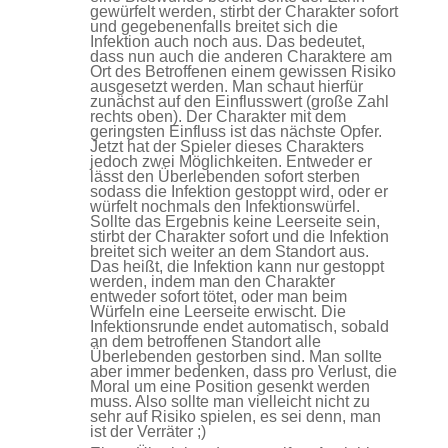
gewürfelt werden, stirbt der Charakter sofort
und gegebenenfalls breitet sich die
Infektion auch noch aus. Das bedeutet,
dass nun auch die anderen Charaktere am
Ort des Betroffenen einem gewissen Risiko
ausgesetzt werden. Man schaut hierfür
zunächst auf den Einflusswert (große Zahl
rechts oben). Der Charakter mit dem
geringsten Einfluss ist das nächste Opfer.
Jetzt hat der Spieler dieses Charakters
jedoch zwei Möglichkeiten. Entweder er
lässt den Überlebenden sofort sterben
sodass die Infektion gestoppt wird, oder er
würfelt nochmals den Infektionswürfel.
Sollte das Ergebnis keine Leerseite sein,
stirbt der Charakter sofort und die Infektion
breitet sich weiter an dem Standort aus.
Das heißt, die Infektion kann nur gestoppt
werden, indem man den Charakter
entweder sofort tötet, oder man beim
Würfeln eine Leerseite erwischt. Die
Infektionsrunde endet automatisch, sobald
an dem betroffenen Standort alle
Überlebenden gestorben sind. Man sollte
aber immer bedenken, dass pro Verlust, die
Moral um eine Position gesenkt werden
muss. Also sollte man vielleicht nicht zu
sehr auf Risiko spielen, es sei denn, man
ist der Verräter ;)