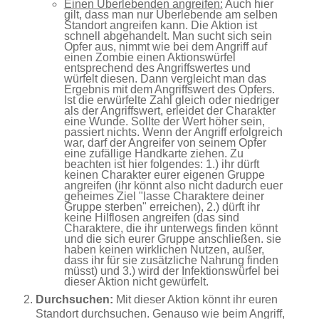
Einen Überlebenden angreifen:
Auch hier
gilt, dass man nur Überlebende am selben
Standort angreifen kann. Die Aktion ist
schnell abgehandelt. Man sucht sich sein
Opfer aus, nimmt wie bei dem Angriff auf
einen Zombie einen Aktionswürfel
entsprechend des Angriffswertes und
würfelt diesen. Dann vergleicht man das
Ergebnis mit dem Angriffswert des Opfers.
Ist die erwürfelte Zahl gleich oder niedriger
als der Angriffswert, erleidet der Charakter
eine Wunde. Sollte der Wert höher sein,
passiert nichts. Wenn der Angriff erfolgreich
war, darf der Angreifer von seinem Opfer
eine zufällige Handkarte ziehen. Zu
beachten ist hier folgendes: 1.) ihr dürft
keinen Charakter eurer eigenen Gruppe
angreifen (ihr könnt also nicht dadurch euer
geheimes Ziel "lasse Charaktere deiner
Gruppe sterben" erreichen), 2.) dürft ihr
keine Hilflosen angreifen (das sind
Charaktere, die ihr unterwegs finden könnt
und die sich eurer Gruppe anschließen. sie
haben keinen wirklichen Nutzen, außer,
dass ihr für sie zusätzliche Nahrung finden
müsst) und 3.) wird der Infektionswürfel bei
dieser Aktion nicht gewürfelt.
Durchsuchen:
Mit dieser Aktion könnt ihr euren
Standort durchsuchen. Genauso wie beim Angriff,