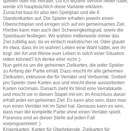
spielen oder mit Verräter. Da ich letztere Version lieber habe,
werde ich hauptsächlich diese Variante erklären.
Zunächst baut ihr also den Spielplan und die 6
Standortkarten auf. Die Spieler erhalten jeweils einen
Übersichtsplan und einigen sich auf ein gemeinsames Ziel.
Hierbei kann man auch den Schwierigkeitsgrad, sowie die
Spieldauer festlegen. Wir wählen mittlerweile immer das
Ziel zufällig aus, da es einfach realistischer ist. Oder glaubt
ihr etwa, dass ihr im wahren Leben eine Wahl hättet, wie ihr
bzgl. der Art und Weise euer Leben in solch einer Situation
retten könntet? Ich denke eher nicht ;)
Nun geht es um die geheimen Zielkarten, die jeder Spieler
zu Anfang der Partie erhält. Dazu mischt ihr alle geheimen
Zielkarten, exklusive die für Verräter und Verbannte. Sortiert
pro Spieler zwei Karten aus und mischt diese aussortierten
Karten nochmals. Danach zieht ihr blind eine Verratskarte
und mischt sie in diesen Stapel mit ein. Im Anschluss daran
erhält jeder ein geheimes Ziel. Es kann also sein, dass man
nun einen Verräter mit im Spiel hat. Genauso kann es sein,
dass man die komplette Partie ohne einen Verräter spielt.
Paranoia sind an dieser Stelle auf jeden Fall
vorprogrammiert :)
Krisenkarten, Karten für Überlebende, Zielkarten für