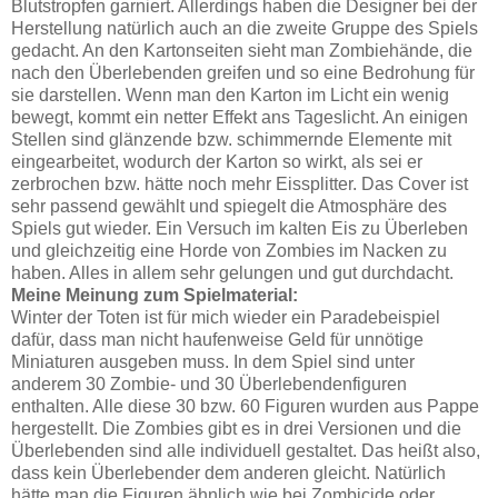
Blutstropfen garniert. Allerdings haben die Designer bei der
Herstellung natürlich auch an die zweite Gruppe des Spiels
gedacht. An den Kartonseiten sieht man Zombiehände, die
nach den Überlebenden greifen und so eine Bedrohung für
sie darstellen. Wenn man den Karton im Licht ein wenig
bewegt, kommt ein netter Effekt ans Tageslicht. An einigen
Stellen sind glänzende bzw. schimmernde Elemente mit
eingearbeitet, wodurch der Karton so wirkt, als sei er
zerbrochen bzw. hätte noch mehr Eissplitter. Das Cover ist
sehr passend gewählt und spiegelt die Atmosphäre des
Spiels gut wieder. Ein Versuch im kalten Eis zu Überleben
und gleichzeitig eine Horde von Zombies im Nacken zu
haben. Alles in allem sehr gelungen und gut durchdacht.
Meine Meinung zum Spielmaterial:
Winter der Toten ist für mich wieder ein Paradebeispiel
dafür, dass man nicht haufenweise Geld für unnötige
Miniaturen ausgeben muss. In dem Spiel sind unter
anderem 30 Zombie- und 30 Überlebendenfiguren
enthalten. Alle diese 30 bzw. 60 Figuren wurden aus Pappe
hergestellt. Die Zombies gibt es in drei Versionen und die
Überlebenden sind alle individuell gestaltet. Das heißt also,
dass kein Überlebender dem anderen gleicht. Natürlich
hätte man die Figuren ähnlich wie bei Zombicide oder