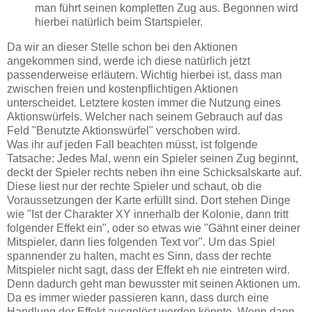
man führt seinen kompletten Zug aus. Begonnen wird
hierbei natürlich beim Startspieler.
Da wir an dieser Stelle schon bei den Aktionen
angekommen sind, werde ich diese natürlich jetzt
passenderweise erläutern. Wichtig hierbei ist, dass man
zwischen freien und kostenpflichtigen Aktionen
unterscheidet. Letztere kosten immer die Nutzung eines
Aktionswürfels. Welcher nach seinem Gebrauch auf das
Feld "Benutzte Aktionswürfel" verschoben wird.
Was ihr auf jeden Fall beachten müsst, ist folgende
Tatsache: Jedes Mal, wenn ein Spieler seinen Zug beginnt,
deckt der Spieler rechts neben ihn eine Schicksalskarte auf.
Diese liest nur der rechte Spieler und schaut, ob die
Voraussetzungen der Karte erfüllt sind. Dort stehen Dinge
wie "Ist der Charakter XY innerhalb der Kolonie, dann tritt
folgender Effekt ein", oder so etwas wie "Gähnt einer deiner
Mitspieler, dann lies folgenden Text vor". Um das Spiel
spannender zu halten, macht es Sinn, dass der rechte
Mitspieler nicht sagt, dass der Effekt eh nie eintreten wird.
Denn dadurch geht man bewusster mit seinen Aktionen um.
Da es immer wieder passieren kann, dass durch eine
Handlung der Effekt ausgelöst werden könnte. Wenn dann