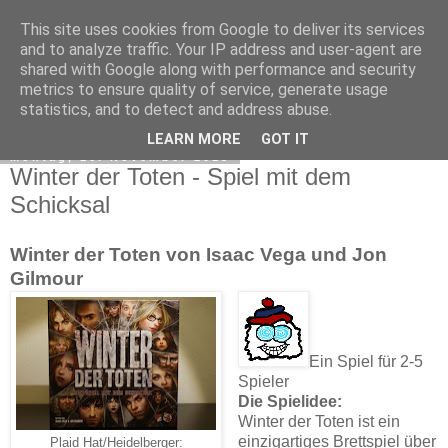
This site uses cookies from Google to deliver its services
Sue's Spielehafen
and to analyze traffic. Your IP address and user-agent are
shared with Google along with performance and security
metrics to ensure quality of service, generate usage
statistics, and to detect and address abuse.
▼
LEARN MORE
GOT IT
Montag, 16. November 2015
Winter der Toten - Spiel mit dem
Schicksal
Winter der Toten von Isaac Vega und Jon
Gilmour
Ein Spiel für 2-5
Spieler
Die Spielidee:
Winter der Toten ist ein
einzigartiges Brettspiel über
Plaid Hat/Heidelberger: