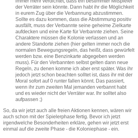
immer mehr verdichtet, dass ein bestimmter Mitspieler
der Verräter sein könnte. Dann habt ihr die Möglichkeit
in eurem Zug über die Verbannung abzustimmen.
Sollte es dazu kommen, dass die Abstimmung positiv
ausfällt, muss der Verbannte seine geheime Zielkarte
aufdecken und eine Karte für Verbannte ziehen. Seine
Charaktere müssen die Kolonie verlassen und an
andere Standorte ziehen (hier gelten immer noch die
normalen Bewegungsregeln, das heißt, dass gewürfelt
werden bzw. eine Benzinkarte abgegeben werden
muss). Für den Verbannten selbst gelten dann neue
Regeln, zu denen komme ich aber erst später. Was ihr
jedoch jetzt schon beachten solltet ist, dass ihr mit der
Moral sofort auf 0 runter fallen könnt. Das passiert,
wenn ihr zum zweiten Mal jemanden verbannt habt
und es wieder nicht der Verräter war. Ihr solltet also
aufpassen ;)
So, da wir jetzt auch alle freien Aktionen kennen, wären wir
auch schon mit der Spielerphase fertig. Bevor ich jetzt
irgendwelche Besonderheiten erkläre, gehen wir jetzt erst
einmal auf die zweite Phase - die Koloniephase - ein.