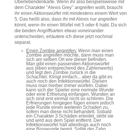
Überlebendenkarte. Wenn ihr also beispielsweise mit
dem Charakter "Alexis Grey" angreifen wollt, braucht
ihr einen Aktionswürfel mit mindestens einem Wert von
5. Das heißt also, dass ihr mit Alexis nur angreifen
könnt, wenn ihr einen Würfel mit 5 oder 6 habt. Da sich
die beiden Angriffsarten etwas voneinander
unterscheiden, erläutere ich diese jetzt nochmal
separat.
Einen Zombie angreifen:
Wenn man einen
Zombie angreifen möchte, dann muss man
sich am selben Ort wie dieser befinden.
Man gibt einen passenden Aktionswürfel
aus (eben entsprechend des Zahlenwerts)
und legt den Zombie zurück in die
Schachtel. Klingt einfach... aber da gibt es
auch noch den Infektionswürfel. Diesen
muss man hierbei immer würfeln. Dabei
kann sich der Spieler eine normale Wunde
oder eine Erfrierung einfangen. Wunden an
sich sind erst einmal nicht so schlimm. Die
Erfrierungen hingegen fügen einem jedoch
jede Runde einen weiteren Schaden zu,
sofern man diese nicht behandelt. Sobald
ein Charakter 3 Schäden erleidet, stirbt sie
und wird aus dem Spiel entfernt. Der
Infektionswürfel hält allerdings auch noch
eine Bisswunde bereit. Sollte der Zahn