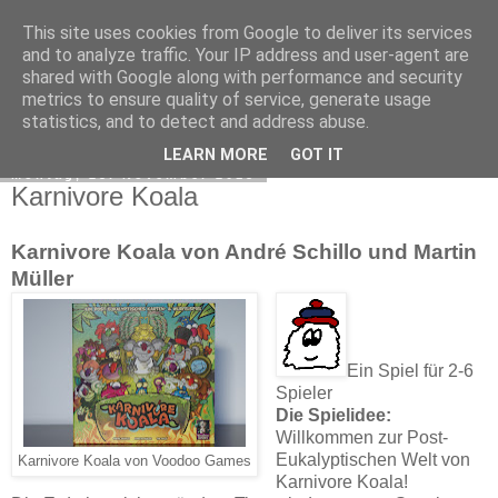
This site uses cookies from Google to deliver its services
Sue's Spielehafen
and to analyze traffic. Your IP address and user-agent are
shared with Google along with performance and security
metrics to ensure quality of service, generate usage
statistics, and to detect and address abuse.
▼
LEARN MORE
GOT IT
Montag, 23. November 2015
Karnivore Koala
Karnivore Koala von André Schillo und Martin
Müller
Ein Spiel für 2-6
Spieler
Die Spielidee:
Willkommen zur Post-
Eukalyptischen Welt von
Karnivore Koala von Voodoo Games
Karnivore Koala!