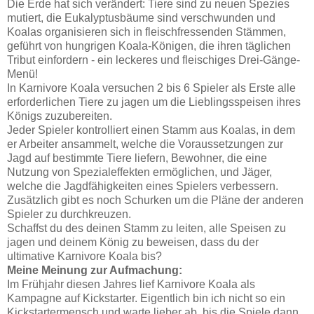
Die Erde hat sich verändert: Tiere sind zu neuen Spezies
mutiert, die Eukalyptusbäume sind verschwunden und
Koalas organisieren sich in fleischfressenden Stämmen,
geführt von hungrigen Koala-Königen, die ihren täglichen
Tribut einfordern - ein leckeres und fleischiges Drei-Gänge-
Menü!
In Karnivore Koala versuchen 2 bis 6 Spieler als Erste alle
erforderlichen Tiere zu jagen um die Lieblingsspeisen ihres
Königs zuzubereiten.
Jeder Spieler kontrolliert einen Stamm aus Koalas, in dem
er Arbeiter ansammelt, welche die Voraussetzungen zur
Jagd auf bestimmte Tiere liefern, Bewohner, die eine
Nutzung von Spezialeffekten ermöglichen, und Jäger,
welche die Jagdfähigkeiten eines Spielers verbessern.
Zusätzlich gibt es noch Schurken um die Pläne der anderen
Spieler zu durchkreuzen.
Schaffst du des deinen Stamm zu leiten, alle Speisen zu
jagen und deinem König zu beweisen, dass du der
ultimative Karnivore Koala bis?
Meine Meinung zur Aufmachung:
Im Frühjahr diesen Jahres lief Karnivore Koala als
Kampagne auf Kickstarter. Eigentlich bin ich nicht so ein
Kickstartermensch und warte lieber ab, bis die Spiele dann