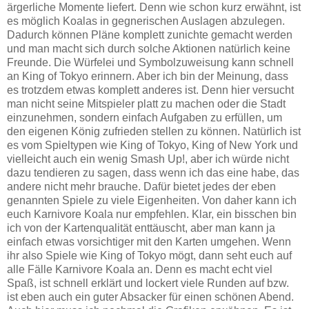
ärgerliche Momente liefert. Denn wie schon kurz erwähnt, ist
es möglich Koalas in gegnerischen Auslagen abzulegen.
Dadurch können Pläne komplett zunichte gemacht werden
und man macht sich durch solche Aktionen natürlich keine
Freunde. Die Würfelei und Symbolzuweisung kann schnell
an King of Tokyo erinnern. Aber ich bin der Meinung, dass
es trotzdem etwas komplett anderes ist. Denn hier versucht
man nicht seine Mitspieler platt zu machen oder die Stadt
einzunehmen, sondern einfach Aufgaben zu erfüllen, um
den eigenen König zufrieden stellen zu können. Natürlich ist
es vom Spieltypen wie King of Tokyo, King of New York und
vielleicht auch ein wenig Smash Up!, aber ich würde nicht
dazu tendieren zu sagen, dass wenn ich das eine habe, das
andere nicht mehr brauche. Dafür bietet jedes der eben
genannten Spiele zu viele Eigenheiten. Von daher kann ich
euch Karnivore Koala nur empfehlen. Klar, ein bisschen bin
ich von der Kartenqualität enttäuscht, aber man kann ja
einfach etwas vorsichtiger mit den Karten umgehen. Wenn
ihr also Spiele wie King of Tokyo mögt, dann seht euch auf
alle Fälle Karnivore Koala an. Denn es macht echt viel
Spaß, ist schnell erklärt und lockert viele Runden auf bzw.
ist eben auch ein guter Absacker für einen schönen Abend.