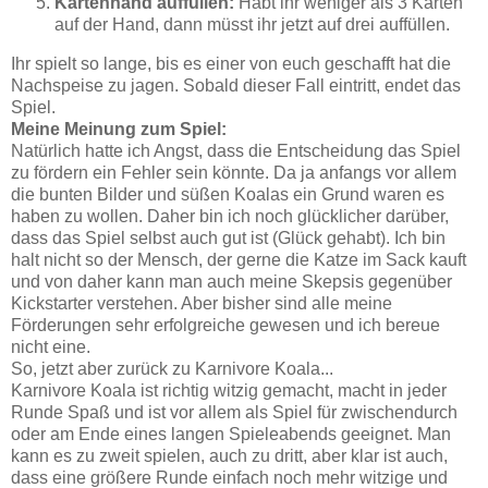
Kartenhand auffüllen:
Habt ihr weniger als 3 Karten
auf der Hand, dann müsst ihr jetzt auf drei auffüllen.
Ihr spielt so lange, bis es einer von euch geschafft hat die
Nachspeise zu jagen. Sobald dieser Fall eintritt, endet das
Spiel.
Meine Meinung zum Spiel:
Natürlich hatte ich Angst, dass die Entscheidung das Spiel
zu fördern ein Fehler sein könnte. Da ja anfangs vor allem
die bunten Bilder und süßen Koalas ein Grund waren es
haben zu wollen. Daher bin ich noch glücklicher darüber,
dass das Spiel selbst auch gut ist (Glück gehabt). Ich bin
halt nicht so der Mensch, der gerne die Katze im Sack kauft
und von daher kann man auch meine Skepsis gegenüber
Kickstarter verstehen. Aber bisher sind alle meine
Förderungen sehr erfolgreiche gewesen und ich bereue
nicht eine.
So, jetzt aber zurück zu Karnivore Koala...
Karnivore Koala ist richtig witzig gemacht, macht in jeder
Runde Spaß und ist vor allem als Spiel für zwischendurch
oder am Ende eines langen Spieleabends geeignet. Man
kann es zu zweit spielen, auch zu dritt, aber klar ist auch,
dass eine größere Runde einfach noch mehr witzige und