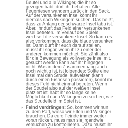
Beutel und alle Wikinger, die ihr so
gezogen habt, dürft ihr behalten. Alle
Feuerriesen wandern zurück in den Sack.
Auf der versunkenen Insel könnt ihr
niemals nach Wikingern suchen. Das heißt,
dass zu Anfang der schwarze Insel tabu ist.
Aber, ihr dürft das Feld einer versunkenen
Insel betreten. Im Verlauf des Spiels
wechselt die versunkene Insel. So kann es
also vorkommen, dass die blaue versunken
ist. Dann dürft ihr euch darauf stellen,
müsst ihr sogar, wenn ihr zu einer der
anderen kommen möchtet. Sie zählt also
für die Bewegung als vollwertige Insel mit,
gesucht werden kann auf ihr hingegen
nicht. Was in dem Zusammenhang auch
noch wichtig ist, ist folgendes: Sollte eine
Insel mal den Strudel aufweisen (kann
durch einen Eisriesen passieren), könnt ihr
dieses Feld nicht einmal betreten. Wenn
der Strudel also auf der weißen Insel
platziert ist, habt ihr so lange keine
Möglichkeit nach Wikingern zu suchen, wie
das Strudelfeld im Spiel ist.
Feind verdrängen:
So, kommen wir nun
zu dem Part, wieso wir Elfen und Wikinger
brauchen. Da eure Feinde immer weiter
voran rücken, muss man sie irgendwie
versuchen zu kontrollieren. Dazu müsst ihr