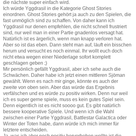
die nächste super einfach wird.
Ich würde Yggdrasil in die Kategorie Ghost Stories
einordnen. Ghost Stories gehört ja auch zu den Spielen, die
fast unmöglich sind zu schaffen. Von daher kann ich
Yggdrasil nur denen empfehlen, die nicht schnell frustriert
sind, nur weil man in einer Partie gnadenlos versagt hat.
Natürlich ist es ärgerlich, wenn man knapp verloren hat.
Aber so ist das eben. Dann steht man auf, läuft ein bisschen
herum und versucht es noch einmal. Ihr wollt euch doch
nicht etwa wegen einer Niederlage sofort komplett
geschlagen geben ;)
Mir persönlich gefällt Yggdrasil, aber ich sehe auch die
Schwächen. Daher habe ich jetzt einen mittleren Sjöman
gewählt. Wenn es nach mir ginge, könnte es auch der
zweite von oben sein. Aber das würde das Ergebnis
verfälschen und es würde zu positiv wirken. Denn nur weil
ich es super gerne spiele, muss es kein gutes Spiel sein.
Denn eigentlich ist es nicht soooo gut. Es gibt natürlich
bessere kooperative Spiele. Und wenn ich die Wahl
zwischen einer Partie Yggdrasil, Battlestar Galactica oder
Winter der Toten habe, dann würde ich mich immer für
letztere entscheiden.
Ja, was ich aber noch positiv hervorheben wollte ist die