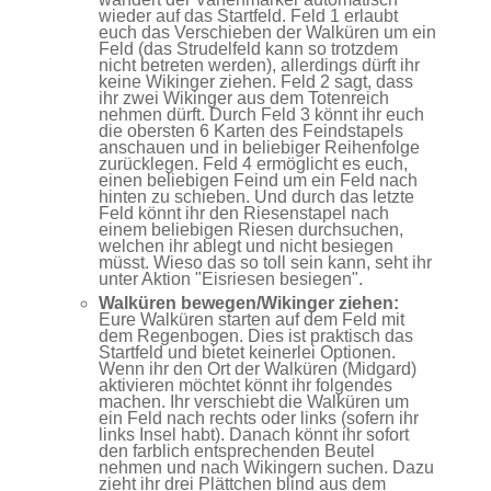
wieder auf das Startfeld. Feld 1 erlaubt
euch das Verschieben der Walküren um ein
Feld (das Strudelfeld kann so trotzdem
nicht betreten werden), allerdings dürft ihr
keine Wikinger ziehen. Feld 2 sagt, dass
ihr zwei Wikinger aus dem Totenreich
nehmen dürft. Durch Feld 3 könnt ihr euch
die obersten 6 Karten des Feindstapels
anschauen und in beliebiger Reihenfolge
zurücklegen. Feld 4 ermöglicht es euch,
einen beliebigen Feind um ein Feld nach
hinten zu schieben. Und durch das letzte
Feld könnt ihr den Riesenstapel nach
einem beliebigen Riesen durchsuchen,
welchen ihr ablegt und nicht besiegen
müsst. Wieso das so toll sein kann, seht ihr
unter Aktion "Eisriesen besiegen".
Walküren bewegen/Wikinger ziehen:
Eure Walküren starten auf dem Feld mit
dem Regenbogen. Dies ist praktisch das
Startfeld und bietet keinerlei Optionen.
Wenn ihr den Ort der Walküren (Midgard)
aktivieren möchtet könnt ihr folgendes
machen. Ihr verschiebt die Walküren um
ein Feld nach rechts oder links (sofern ihr
links Insel habt). Danach könnt ihr sofort
den farblich entsprechenden Beutel
nehmen und nach Wikingern suchen. Dazu
zieht ihr drei Plättchen blind aus dem