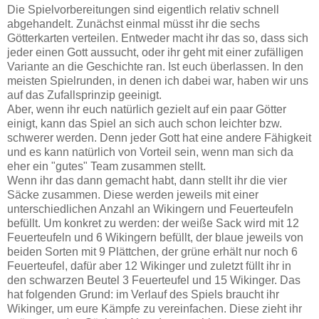
Die Spielvorbereitungen sind eigentlich relativ schnell
abgehandelt. Zunächst einmal müsst ihr die sechs
Götterkarten verteilen. Entweder macht ihr das so, dass sich
jeder einen Gott aussucht, oder ihr geht mit einer zufälligen
Variante an die Geschichte ran. Ist euch überlassen. In den
meisten Spielrunden, in denen ich dabei war, haben wir uns
auf das Zufallsprinzip geeinigt.
Aber, wenn ihr euch natürlich gezielt auf ein paar Götter
einigt, kann das Spiel an sich auch schon leichter bzw.
schwerer werden. Denn jeder Gott hat eine andere Fähigkeit
und es kann natürlich von Vorteil sein, wenn man sich da
eher ein "gutes" Team zusammen stellt.
Wenn ihr das dann gemacht habt, dann stellt ihr die vier
Säcke zusammen. Diese werden jeweils mit einer
unterschiedlichen Anzahl an Wikingern und Feuerteufeln
befüllt. Um konkret zu werden: der weiße Sack wird mit 12
Feuerteufeln und 6 Wikingern befüllt, der blaue jeweils von
beiden Sorten mit 9 Plättchen, der grüne erhält nur noch 6
Feuerteufel, dafür aber 12 Wikinger und zuletzt füllt ihr in
den schwarzen Beutel 3 Feuerteufel und 15 Wikinger. Das
hat folgenden Grund: im Verlauf des Spiels braucht ihr
Wikinger, um eure Kämpfe zu vereinfachen. Diese zieht ihr