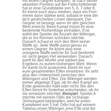
mit einem Gegner kämpfen. Je nach seiner
aktuellen Position auf der Fortschrittsleiste
hat er eine Grundstärke von 5, 6, 7 oder 8.
Ihr könnt euch dazu merken, dass ein Fein
immer dann stärker wird, sobald er eine der
dich gestrichelten Linien überquert. Der
Gegner ist besiegt, wenn ihr den gleichen
Wert erreicht. Beim Kampf müsst ihr eine
bestimmte Reihenfolge einhalten. Erst
wählt der Spieler die Anzahl der Wikinger,
die er ins Rennen schicken möchte.
Danach schaut er sich den Wert seiner
Waffe an. Jede Waffe passt genau zu
einem Gegner. Ihr könnt also eine
orangene Waffe welche für Surt bestimmt
ist, nicht gegen Hel verwenden. Danach
werft ihr den Würfel und addiert das
Ergebnis zu eurem bisherigen Wert. Wenn
ihr damit nicht auskommt, könnt ihr nun
eure gesammelten Elfen einsetzen. Ihr seht
also den Unterschied zwischen den
Wikingern und Elfen. Die Wikinger werden
immer abgelegt. Egal, ob ihr den Kampf am
Ende gewonnen habt oder nicht. Bei den
Elfen könnt ihr hinterher entscheiden, ob ihr
sie einsetzen möchtet.
Beispiel
:
Spieler A
möchte mit seinem Odin die Schlange
Jörmungand bekämpfen, welche einen
Kampfwert von 5 hat. Odin hat auf seinem
Tableau einen Wikinger, eine Elfe und die