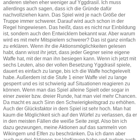
anderen stehen eher weniger auf Yggdrasil. Ich muss
allerdings auch sagen, dass ich die Gründe dafür
nachvollziehen kann. Das Spiel wird je nach Größe der
Truppe immer schwerer. Darauf wird auch schon in der
Regel hingewiesen. Das heißt, dass es nicht nur Einbildung
ist, sondern auch den Entwicklern bekannt war. Aber warum
wird es mit mehr Mitspielern schwerer? Das ist ganz einfach
zu erklären. Wenn ihr die Aktionsmöglichkeiten gelesen
habt, dann wisst ihr jetzt, dass jeder Gegner seine eigene
Waffe hat, mit der man ihn besiegen kann. Wenn ich jetzt mit
sechs Leuten, also der vollen Besetzung Yggdrasil spiele,
dauert es einfach zu lange, bis ich die Waffe hochgelevelt
habe. Außerdem ist die Stufe 1 einer Waffe viel zu lange
gesperrt und es ist schwierig auf Situationen reagieren zu
können. Wenn man das Spiel alleine Spielt oder sogar in
einer zweier bzw. dreier Runde, hat man viel mehr Chancen.
Da macht es auch Sinn den Schwierigkeitsgrad zu erhöhen.
Auch der Glücksfaktor in dem Spiel ist sehr hoch. Man hat
kaum die Möglichkeit sich auf den Würfel zu verlassen, da er
in den meisten Fällen die weiße Seite zeigt. Also bin ich
dazu gezwungen, meine Aktionen auf das sammeln von
Wikingern und Elfen zu beschränken. Da ich dann aber
auch nur drei Aktionen zur Verfügung habe und zudem auch