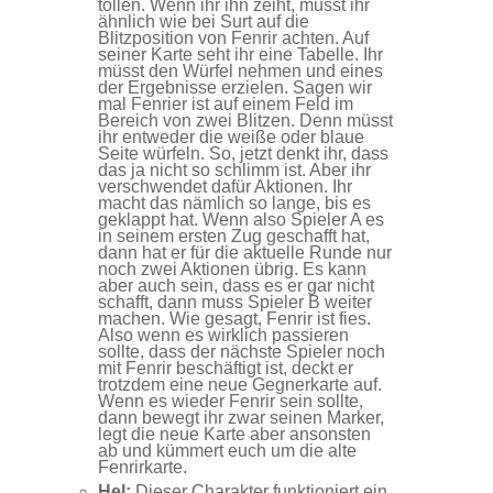
tollen. Wenn ihr ihn zeiht, müsst ihr
ähnlich wie bei Surt auf die
Blitzposition von Fenrir achten. Auf
seiner Karte seht ihr eine Tabelle. Ihr
müsst den Würfel nehmen und eines
der Ergebnisse erzielen. Sagen wir
mal Fenrier ist auf einem Feld im
Bereich von zwei Blitzen. Denn müsst
ihr entweder die weiße oder blaue
Seite würfeln. So, jetzt denkt ihr, dass
das ja nicht so schlimm ist. Aber ihr
verschwendet dafür Aktionen. Ihr
macht das nämlich so lange, bis es
geklappt hat. Wenn also Spieler A es
in seinem ersten Zug geschafft hat,
dann hat er für die aktuelle Runde nur
noch zwei Aktionen übrig. Es kann
aber auch sein, dass es er gar nicht
schafft, dann muss Spieler B weiter
machen. Wie gesagt, Fenrir ist fies.
Also wenn es wirklich passieren
sollte, dass der nächste Spieler noch
mit Fenrir beschäftigt ist, deckt er
trotzdem eine neue Gegnerkarte auf.
Wenn es wieder Fenrir sein sollte,
dann bewegt ihr zwar seinen Marker,
legt die neue Karte aber ansonsten
ab und kümmert euch um die alte
Fenrirkarte.
Hel:
Dieser Charakter funktioniert ein