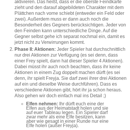
aktivieren. Das heißt, dass er die oberste Feindkarte
zieht und den darauf abgebildeten Charakter mit dem
Plättchen nach vorne schiebt (entweder ein Feld oder
zwei). Außerdem muss er dann auch noch die
Besonderheit des Gegners berücksichtigen. Jeder von
den Feinden kann unterschiedliche Dinge. Auf die
Gegner selbst gehe ich separat nochmal ein, damit es
jetzt nicht zu Verwirrungen kommt.
Phase II: Aktionen:
Jeder Spieler hat durchschnittlich
nur drei Aktionen zur Verfügung (es sei denn, dass
einer Frey spielt, dann hat dieser Spieler 4 Aktionen).
Dabei müsst ihr auch noch beachten, dass ihr keine
Aktionen in einem Zug doppelt machen dürft (es sei
denn, ihr spielt Freyja. Sie darf zwei ihrer drei Aktionen
auf ein und dieselbe Weise durchführen). Dass es
verschiedene Aktionen gibt, hört ihr ja schon heraus.
Also gehen wir doch einfach mal ins Detail ;)
Elfen nehmen:
Ihr dürft euch eine der
Elfen aus der Heimatstadt holen und sie
auf euer Tableau legen. Ein Spieler darf
zwar mehr als eine Elfe besitzen, kann
aber wie gesagt in einer Runde nur eine
Elfe holen (außer Freyja).