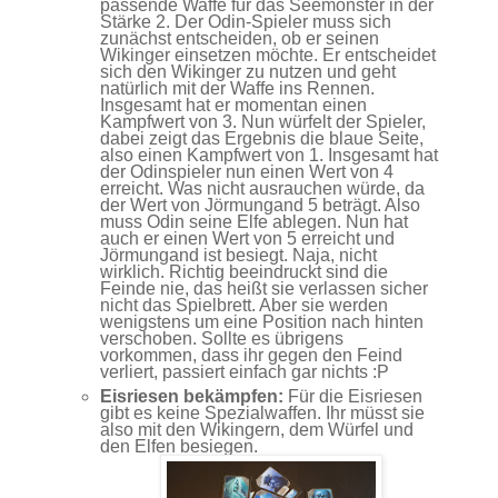
passende Waffe für das Seemonster in der
Stärke 2. Der Odin-Spieler muss sich
zunächst entscheiden, ob er seinen
Wikinger einsetzen möchte. Er entscheidet
sich den Wikinger zu nutzen und geht
natürlich mit der Waffe ins Rennen.
Insgesamt hat er momentan einen
Kampfwert von 3. Nun würfelt der Spieler,
dabei zeigt das Ergebnis die blaue Seite,
also einen Kampfwert von 1. Insgesamt hat
der Odinspieler nun einen Wert von 4
erreicht. Was nicht ausrauchen würde, da
der Wert von Jörmungand 5 beträgt. Also
muss Odin seine Elfe ablegen. Nun hat
auch er einen Wert von 5 erreicht und
Jörmungand ist besiegt. Naja, nicht
wirklich. Richtig beeindruckt sind die
Feinde nie, das heißt sie verlassen sicher
nicht das Spielbrett. Aber sie werden
wenigstens um eine Position nach hinten
verschoben. Sollte es übrigens
vorkommen, dass ihr gegen den Feind
verliert, passiert einfach gar nichts :P
Eisriesen bekämpfen:
Für die Eisriesen
gibt es keine Spezialwaffen. Ihr müsst sie
also mit den Wikingern, dem Würfel und
den Elfen besiegen.