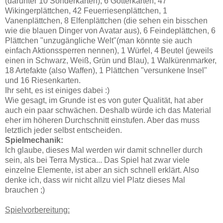
(darunter 10 Sonderkarten), 6 Götterkarten, 47
Wikingerplättchen, 42 Feuerriesenplättchen, 1
Vanenplättchen, 8 Elfenplättchen (die sehen ein bisschen
wie die blauen Dinger von Avatar aus), 6 Feindeplättchen, 6
Plättchen "unzugängliche Welt"(man könnte sie auch
einfach Aktionssperren nennen), 1 Würfel, 4 Beutel (jeweils
einen in Schwarz, Weiß, Grün und Blau), 1 Walkürenmarker,
18 Artefakte (also Waffen), 1 Plättchen "versunkene Insel"
und 16 Riesenkarten.
Ihr seht, es ist einiges dabei :)
Wie gesagt, im Grunde ist es von guter Qualität, hat aber
auch ein paar schwächen. Deshalb würde ich das Material
eher im höheren Durchschnitt einstufen. Aber das muss
letztlich jeder selbst entscheiden.
Spielmechanik:
Ich glaube, dieses Mal werden wir damit schneller durch
sein, als bei Terra Mystica... Das Spiel hat zwar viele
einzelne Elemente, ist aber an sich schnell erklärt. Also
denke ich, dass wir nicht allzu viel Platz dieses Mal
brauchen ;)
Spielvorbereitung: