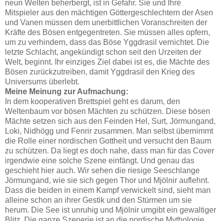
neun Welten beherbergt, ist in Gefahr. Sie und Ihre
Mitspieler aus den mächtigen Göttergeschlechtern der Asen
und Vanen müssen dem unerbittlichen Voranschreiten der
Kräfte des Bösen entgegentreten. Sie müssen alles opfern,
um zu verhindern, dass das Böse Yggdrasil vernichtet. Die
letzte Schlacht, angekündigt schon seit den Urzeiten der
Welt, beginnt. Ihr einziges Ziel dabei ist es, die Mächte des
Bösen zurückzutreiben, damit Yggdrasil den Krieg des
Universums überlebt.
Meine Meinung zur Aufmachung:
In dem kooperativen Brettspiel geht es darum, den
Weltenbaum vor bösen Mächten zu schützen. Diese bösen
Mächte setzen sich aus den Feinden Hel, Surt, Jörmungand,
Loki, Nidhögg und Fenrir zusammen. Man selbst übernimmt
die Rolle einer nordischen Gottheit und versucht den Baum
zu schützen. Da liegt es doch nahe, dass man für das Cover
irgendwie eine solche Szene einfängt. Und genau das
geschieht hier auch. Wir sehen die riesige Seeschlange
Jörmungand, wie sie sich gegen Thor und Mjölnir auflehnt.
Dass die beiden in einem Kampf verwickelt sind, sieht man
alleine schon an ihrer Gestik und den Stürmen um sie
herum. Die See ist unruhig und Mjölnir umgibt ein gewaltiger
Blitz. Die ganze Szenerie ist an die nordische Mythologie