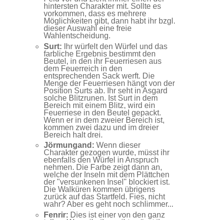
hintersten Charakter mit. Sollte es
vorkommen, dass es mehrere
Möglichkeiten gibt, dann habt ihr bzgl.
dieser Auswahl eine freie
Wahlentscheidung.
Surt:
Ihr würfelt den Würfel und das
farbliche Ergebnis bestimmt den
Beutel, in den ihr Feuerriesen aus
dem Feuerreich in den
entsprechenden Sack werft. Die
Menge der Feuerriesen hängt von der
Position Surts ab. Ihr seht in Asgard
solche Blitzrunen. Ist Surt in dem
Bereich mit einem Blitz, wird ein
Feuerriese in den Beutel gepackt.
Wenn er in dem zweier Bereich ist,
kommen zwei dazu und im dreier
Bereich halt drei.
Jörmungand:
Wenn dieser
Charakter gezogen wurde, müsst ihr
ebenfalls den Würfel in Anspruch
nehmen. Die Farbe zeigt dann an,
welche der Inseln mit dem Plättchen
der "versunkenen Insel" blockiert ist.
Die Walküren kommen übrigens
zurück auf das Startfeld. Fies, nicht
wahr? Aber es geht noch schlimmer...
Fenrir:
Dies ist einer von den ganz