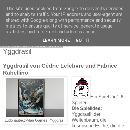
This site uses cookies from Google to deliver its services
Sue's Spielehafen
and to analyze traffic. Your IP address and user-agent are
shared with Google along with performance and security
metrics to ensure quality of service, generate usage
statistics, and to detect and address abuse.
▼
LEARN MORE
GOT IT
Freitag, 15. Januar 2016
Yggdrasil
Yggdrasil von Cédric Lefebvre und Fabrice
Rabellino
Ein Spiel für 1-6
Spieler
Die Spielidee:
Yggdrasil, der
Weltenbaum, die
Ludonaute/Z-Man Games: Yggdrasil
kosmische Esche, die die