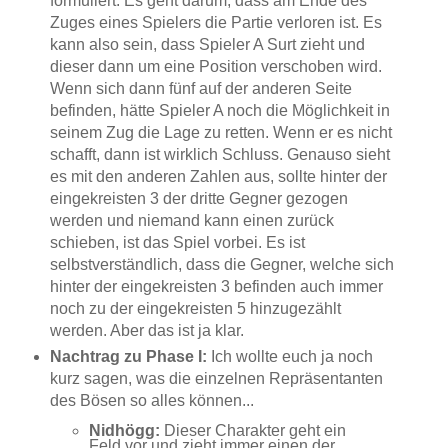
formuliert. Es geht darum, dass am Ende des
Zuges eines Spielers die Partie verloren ist. Es
kann also sein, dass Spieler A Surt zieht und
dieser dann um eine Position verschoben wird.
Wenn sich dann fünf auf der anderen Seite
befinden, hätte Spieler A noch die Möglichkeit in
seinem Zug die Lage zu retten. Wenn er es nicht
schafft, dann ist wirklich Schluss. Genauso sieht
es mit den anderen Zahlen aus, sollte hinter der
eingekreisten 3 der dritte Gegner gezogen
werden und niemand kann einen zurück
schieben, ist das Spiel vorbei. Es ist
selbstverständlich, dass die Gegner, welche sich
hinter der eingekreisten 3 befinden auch immer
noch zu der eingekreisten 5 hinzugezählt
werden. Aber das ist ja klar.
Nachtrag zu Phase I:
Ich wollte euch ja noch
kurz sagen, was die einzelnen Repräsentanten
des Bösen so alles können...
Nidhögg:
Dieser Charakter geht ein
Feld vor und zieht immer einen der