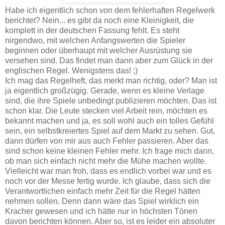
Habe ich eigentlich schon von dem fehlerhaften Regelwerk
berichtet? Nein... es gibt da noch eine Kleinigkeit, die
komplett in der deutschen Fassung fehlt. Es steht
nirgendwo, mit welchen Anfangswerten die Spieler
beginnen oder überhaupt mit welcher Ausrüstung sie
versehen sind. Das findet man dann aber zum Glück in der
englischen Regel. Wenigstens das! ;)
Ich mag das Regelheft, das merkt man richtig, oder? Man ist
ja eigentlich großzügig. Gerade, wenn es kleine Verlage
sind, die ihre Spiele unbedingt publizieren möchten. Das ist
schon klar. Die Leute stecken viel Arbeit rein, möchten es
bekannt machen und ja, es soll wohl auch ein tolles Gefühl
sein, ein selbstkreiertes Spiel auf dem Markt zu sehen. Gut,
dann dürfen von mir aus auch Fehler passieren. Aber das
sind schon keine kleinen Fehler mehr. Ich frage mich dann,
ob man sich einfach nicht mehr die Mühe machen wollte.
Vielleicht war man froh, dass es endlich vorbei war und es
noch vor der Messe fertig wurde. Ich glaube, dass sich die
Verantwortlichen einfach mehr Zeit für die Regel hätten
nehmen sollen. Denn dann wäre das Spiel wirklich ein
Kracher gewesen und ich hätte nur in höchsten Tönen
davon berichten können. Aber so, ist es leider ein absoluter