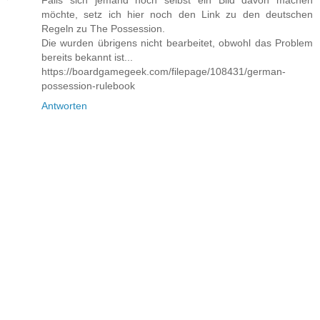
Falls sich jemand noch selbst ein Bild davon machen
möchte, setz ich hier noch den Link zu den deutschen
Regeln zu The Possession.
Die wurden übrigens nicht bearbeitet, obwohl das Problem
bereits bekannt ist...
https://boardgamegeek.com/filepage/108431/german-
possession-rulebook
Antworten