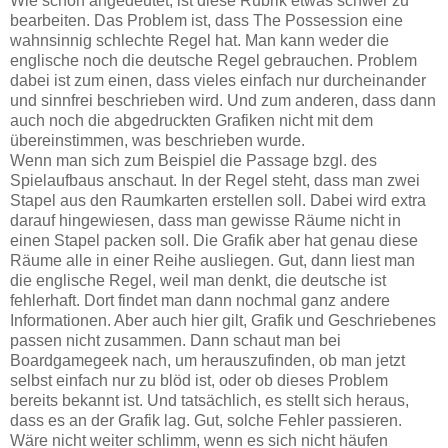
Wie schon angedeutet, ist diese Rubrik etwas schwer zu
bearbeiten. Das Problem ist, dass The Possession eine
wahnsinnig schlechte Regel hat. Man kann weder die
englische noch die deutsche Regel gebrauchen. Problem
dabei ist zum einen, dass vieles einfach nur durcheinander
und sinnfrei beschrieben wird. Und zum anderen, dass dann
auch noch die abgedruckten Grafiken nicht mit dem
übereinstimmen, was beschrieben wurde.
Wenn man sich zum Beispiel die Passage bzgl. des
Spielaufbaus anschaut. In der Regel steht, dass man zwei
Stapel aus den Raumkarten erstellen soll. Dabei wird extra
darauf hingewiesen, dass man gewisse Räume nicht in
einen Stapel packen soll. Die Grafik aber hat genau diese
Räume alle in einer Reihe ausliegen. Gut, dann liest man
die englische Regel, weil man denkt, die deutsche ist
fehlerhaft. Dort findet man dann nochmal ganz andere
Informationen. Aber auch hier gilt, Grafik und Geschriebenes
passen nicht zusammen. Dann schaut man bei
Boardgamegeek nach, um herauszufinden, ob man jetzt
selbst einfach nur zu blöd ist, oder ob dieses Problem
bereits bekannt ist. Und tatsächlich, es stellt sich heraus,
dass es an der Grafik lag. Gut, solche Fehler passieren.
Wäre nicht weiter schlimm, wenn es sich nicht häufen