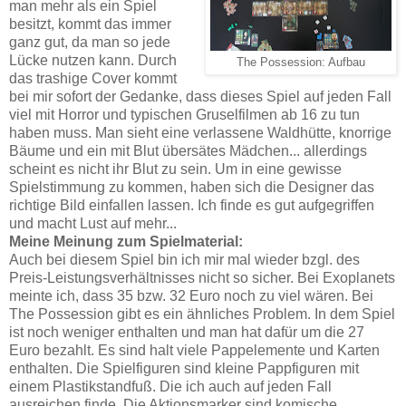
man mehr als ein Spiel
besitzt, kommt das immer
ganz gut, da man so jede
Lücke nutzen kann. Durch
The Possession: Aufbau
das trashige Cover kommt
bei mir sofort der Gedanke, dass dieses Spiel auf jeden Fall
viel mit Horror und typischen Gruselfilmen ab 16 zu tun
haben muss. Man sieht eine verlassene Waldhütte, knorrige
Bäume und ein mit Blut übersätes Mädchen... allerdings
scheint es nicht ihr Blut zu sein. Um in eine gewisse
Spielstimmung zu kommen, haben sich die Designer das
richtige Bild einfallen lassen. Ich finde es gut aufgegriffen
und macht Lust auf mehr...
Meine Meinung zum Spielmaterial:
Auch bei diesem Spiel bin ich mir mal wieder bzgl. des
Preis-Leistungsverhältnisses nicht so sicher. Bei Exoplanets
meinte ich, dass 35 bzw. 32 Euro noch zu viel wären. Bei
The Possession gibt es ein ähnliches Problem. In dem Spiel
ist noch weniger enthalten und man hat dafür um die 27
Euro bezahlt. Es sind halt viele Pappelemente und Karten
enthalten. Die Spielfiguren sind kleine Pappfiguren mit
einem Plastikstandfuß. Die ich auch auf jeden Fall
ausreichen finde. Die Aktionsmarker sind komische