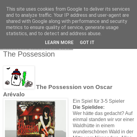
This site uses cookies from Google to deliver its services
Sue's Spielehafen
and to analyze traffic. Your IP address and user-agent are
shared with Google along with performance and security
metrics to ensure quality of service, generate usage
statistics, and to detect and address abuse.
▼
LEARN MORE
GOT IT
Mittwoch, 17. Februar 2016
The Possession
The Possession von Oscar
Arévalo
Ein Spiel für 3-5 Spieler
Die Spielidee:
Wer hätte das gedacht? Auf
einmal standen wir vor einer
Waldhütte in einem
wunderschönen Wald in der