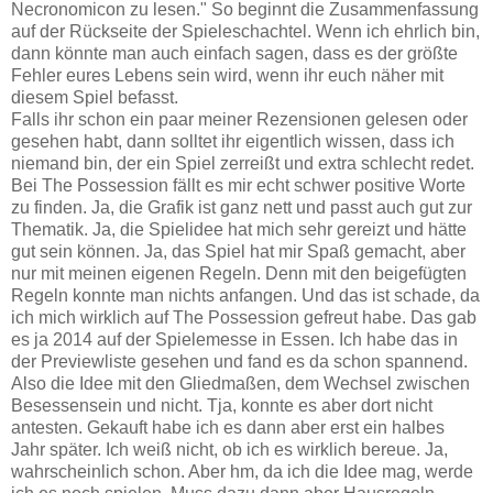
Necronomicon zu lesen." So beginnt die Zusammenfassung
auf der Rückseite der Spieleschachtel. Wenn ich ehrlich bin,
dann könnte man auch einfach sagen, dass es der größte
Fehler eures Lebens sein wird, wenn ihr euch näher mit
diesem Spiel befasst.
Falls ihr schon ein paar meiner Rezensionen gelesen oder
gesehen habt, dann solltet ihr eigentlich wissen, dass ich
niemand bin, der ein Spiel zerreißt und extra schlecht redet.
Bei The Possession fällt es mir echt schwer positive Worte
zu finden. Ja, die Grafik ist ganz nett und passt auch gut zur
Thematik. Ja, die Spielidee hat mich sehr gereizt und hätte
gut sein können. Ja, das Spiel hat mir Spaß gemacht, aber
nur mit meinen eigenen Regeln. Denn mit den beigefügten
Regeln konnte man nichts anfangen. Und das ist schade, da
ich mich wirklich auf The Possession gefreut habe. Das gab
es ja 2014 auf der Spielemesse in Essen. Ich habe das in
der Previewliste gesehen und fand es da schon spannend.
Also die Idee mit den Gliedmaßen, dem Wechsel zwischen
Besessensein und nicht. Tja, konnte es aber dort nicht
antesten. Gekauft habe ich es dann aber erst ein halbes
Jahr später. Ich weiß nicht, ob ich es wirklich bereue. Ja,
wahrscheinlich schon. Aber hm, da ich die Idee mag, werde