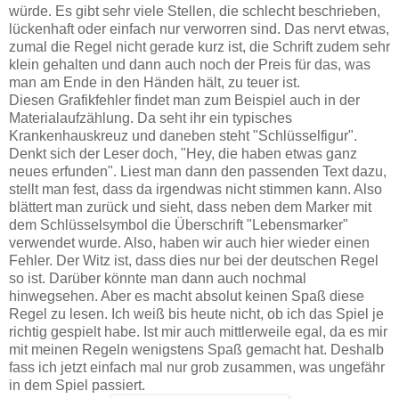
würde. Es gibt sehr viele Stellen, die schlecht beschrieben,
lückenhaft oder einfach nur verworren sind. Das nervt etwas,
zumal die Regel nicht gerade kurz ist, die Schrift zudem sehr
klein gehalten und dann auch noch der Preis für das, was
man am Ende in den Händen hält, zu teuer ist.
Diesen Grafikfehler findet man zum Beispiel auch in der
Materialaufzählung. Da seht ihr ein typisches
Krankenhauskreuz und daneben steht "Schlüsselfigur".
Denkt sich der Leser doch, "Hey, die haben etwas ganz
neues erfunden". Liest man dann den passenden Text dazu,
stellt man fest, dass da irgendwas nicht stimmen kann. Also
blättert man zurück und sieht, dass neben dem Marker mit
dem Schlüsselsymbol die Überschrift "Lebensmarker"
verwendet wurde. Also, haben wir auch hier wieder einen
Fehler. Der Witz ist, dass dies nur bei der deutschen Regel
so ist. Darüber könnte man dann auch nochmal
hinwegsehen. Aber es macht absolut keinen Spaß diese
Regel zu lesen. Ich weiß bis heute nicht, ob ich das Spiel je
richtig gespielt habe. Ist mir auch mittlerweile egal, da es mir
mit meinen Regeln wenigstens Spaß gemacht hat. Deshalb
fass ich jetzt einfach mal nur grob zusammen, was ungefähr
in dem Spiel passiert.