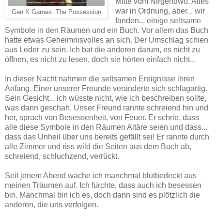
Mitte vom Nirgendwo. Alles
war in Ordnung, aber... wir
Gen X Games: The Possession
fanden... einige seltsame
Symbole in den Räumen und ein Buch. Vor allem das Buch
hatte etwas Geheimnisvolles an sich. Der Umschlag schien
aus Leder zu sein. Ich bat die anderen darum, es nicht zu
öffnen, es nicht zu lesen, doch sie hörten einfach nicht...
In dieser Nacht nahmen die seltsamen Ereignisse ihren
Anfang. Einer unserer Freunde veränderte sich schlagartig.
Sein Gesicht... ich wüsste nicht, wie ich beschreiben sollte,
was dann geschah. Unser Freund rannte schreiend hin und
her, sprach von Besessenheit, von Feuer. Er schrie, dass
alle diese Symbole in den Räumen Altäre seien und dass...
dass das Unheil über uns bereits gefällt sei! Er rannte durch
alle Zimmer und riss wild die Seiten aus dem Buch ab,
schreiend, schluchzend, verrückt.
Seit jenem Abend wache ich manchmal blutbedeckt aus
meinen Träumen auf. Ich fürchte, dass auch ich besessen
bin. Manchmal bin ich es, doch dann sind es plötzlich die
anderen, die uns verfolgen.