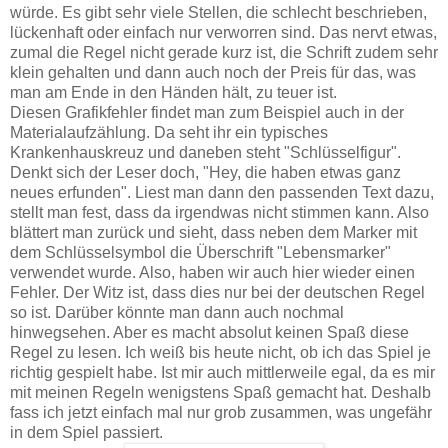
würde. Es gibt sehr viele Stellen, die schlecht beschrieben,
lückenhaft oder einfach nur verworren sind. Das nervt etwas,
zumal die Regel nicht gerade kurz ist, die Schrift zudem sehr
klein gehalten und dann auch noch der Preis für das, was
man am Ende in den Händen hält, zu teuer ist.
Diesen Grafikfehler findet man zum Beispiel auch in der
Materialaufzählung. Da seht ihr ein typisches
Krankenhauskreuz und daneben steht "Schlüsselfigur".
Denkt sich der Leser doch, "Hey, die haben etwas ganz
neues erfunden". Liest man dann den passenden Text dazu,
stellt man fest, dass da irgendwas nicht stimmen kann. Also
blättert man zurück und sieht, dass neben dem Marker mit
dem Schlüsselsymbol die Überschrift "Lebensmarker"
verwendet wurde. Also, haben wir auch hier wieder einen
Fehler. Der Witz ist, dass dies nur bei der deutschen Regel
so ist. Darüber könnte man dann auch nochmal
hinwegsehen. Aber es macht absolut keinen Spaß diese
Regel zu lesen. Ich weiß bis heute nicht, ob ich das Spiel je
richtig gespielt habe. Ist mir auch mittlerweile egal, da es mir
mit meinen Regeln wenigstens Spaß gemacht hat. Deshalb
fass ich jetzt einfach mal nur grob zusammen, was ungefähr
in dem Spiel passiert.