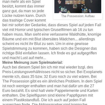
man mehr als ein Spiel
besitzt, kommt das immer
ganz gut, da man so jede
Lücke nutzen kann. Durch
The Possession: Aufbau
das trashige Cover kommt
bei mir sofort der Gedanke, dass dieses Spiel auf jeden Fall
viel mit Horror und typischen Gruselfilmen ab 16 zu tun
haben muss. Man sieht eine verlassene Waldhütte, knorrige
Bäume und ein mit Blut übersätes Mädchen... allerdings
scheint es nicht ihr Blut zu sein. Um in eine gewisse
Spielstimmung zu kommen, haben sich die Designer das
richtige Bild einfallen lassen. Ich finde es gut aufgegriffen
und macht Lust auf mehr...
Meine Meinung zum Spielmaterial:
Auch bei diesem Spiel bin ich mir mal wieder bzgl. des
Preis-Leistungsverhältnisses nicht so sicher. Bei Exoplanets
meinte ich, dass 35 bzw. 32 Euro noch zu viel wären. Bei
The Possession gibt es ein ähnliches Problem. In dem Spiel
ist noch weniger enthalten und man hat dafür um die 27
Euro bezahlt. Es sind halt viele Pappelemente und Karten
enthalten. Die Spielfiguren sind kleine Pappfiguren mit
einem Plastikstandfuß. Die ich auch auf jeden Fall
ausreichen finde. Die Aktionsmarker sind komische