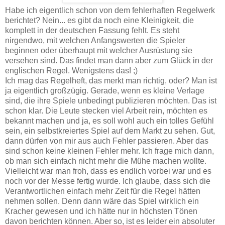
Habe ich eigentlich schon von dem fehlerhaften Regelwerk
berichtet? Nein... es gibt da noch eine Kleinigkeit, die
komplett in der deutschen Fassung fehlt. Es steht
nirgendwo, mit welchen Anfangswerten die Spieler
beginnen oder überhaupt mit welcher Ausrüstung sie
versehen sind. Das findet man dann aber zum Glück in der
englischen Regel. Wenigstens das! ;)
Ich mag das Regelheft, das merkt man richtig, oder? Man ist
ja eigentlich großzügig. Gerade, wenn es kleine Verlage
sind, die ihre Spiele unbedingt publizieren möchten. Das ist
schon klar. Die Leute stecken viel Arbeit rein, möchten es
bekannt machen und ja, es soll wohl auch ein tolles Gefühl
sein, ein selbstkreiertes Spiel auf dem Markt zu sehen. Gut,
dann dürfen von mir aus auch Fehler passieren. Aber das
sind schon keine kleinen Fehler mehr. Ich frage mich dann,
ob man sich einfach nicht mehr die Mühe machen wollte.
Vielleicht war man froh, dass es endlich vorbei war und es
noch vor der Messe fertig wurde. Ich glaube, dass sich die
Verantwortlichen einfach mehr Zeit für die Regel hätten
nehmen sollen. Denn dann wäre das Spiel wirklich ein
Kracher gewesen und ich hätte nur in höchsten Tönen
davon berichten können. Aber so, ist es leider ein absoluter