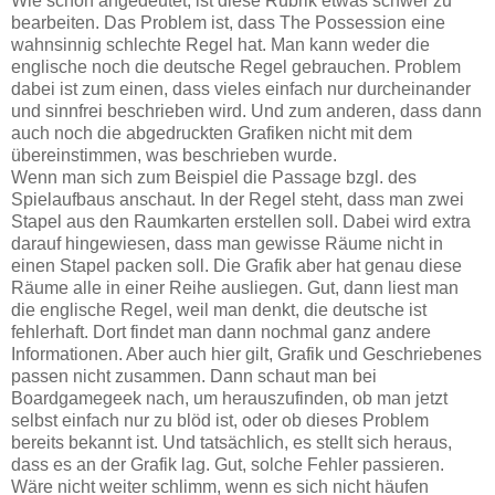
Wie schon angedeutet, ist diese Rubrik etwas schwer zu
bearbeiten. Das Problem ist, dass The Possession eine
wahnsinnig schlechte Regel hat. Man kann weder die
englische noch die deutsche Regel gebrauchen. Problem
dabei ist zum einen, dass vieles einfach nur durcheinander
und sinnfrei beschrieben wird. Und zum anderen, dass dann
auch noch die abgedruckten Grafiken nicht mit dem
übereinstimmen, was beschrieben wurde.
Wenn man sich zum Beispiel die Passage bzgl. des
Spielaufbaus anschaut. In der Regel steht, dass man zwei
Stapel aus den Raumkarten erstellen soll. Dabei wird extra
darauf hingewiesen, dass man gewisse Räume nicht in
einen Stapel packen soll. Die Grafik aber hat genau diese
Räume alle in einer Reihe ausliegen. Gut, dann liest man
die englische Regel, weil man denkt, die deutsche ist
fehlerhaft. Dort findet man dann nochmal ganz andere
Informationen. Aber auch hier gilt, Grafik und Geschriebenes
passen nicht zusammen. Dann schaut man bei
Boardgamegeek nach, um herauszufinden, ob man jetzt
selbst einfach nur zu blöd ist, oder ob dieses Problem
bereits bekannt ist. Und tatsächlich, es stellt sich heraus,
dass es an der Grafik lag. Gut, solche Fehler passieren.
Wäre nicht weiter schlimm, wenn es sich nicht häufen