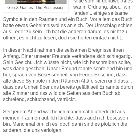
Mitte vom Nirgendwo. Alles
war in Ordnung, aber... wir
Gen X Games: The Possession
fanden... einige seltsame
Symbole in den Räumen und ein Buch. Vor allem das Buch
hatte etwas Geheimnisvolles an sich. Der Umschlag schien
aus Leder zu sein. Ich bat die anderen darum, es nicht zu
öffnen, es nicht zu lesen, doch sie hörten einfach nicht...
In dieser Nacht nahmen die seltsamen Ereignisse ihren
Anfang. Einer unserer Freunde veränderte sich schlagartig.
Sein Gesicht... ich wüsste nicht, wie ich beschreiben sollte,
was dann geschah. Unser Freund rannte schreiend hin und
her, sprach von Besessenheit, von Feuer. Er schrie, dass
alle diese Symbole in den Räumen Altäre seien und dass...
dass das Unheil über uns bereits gefällt sei! Er rannte durch
alle Zimmer und riss wild die Seiten aus dem Buch ab,
schreiend, schluchzend, verrückt.
Seit jenem Abend wache ich manchmal blutbedeckt aus
meinen Träumen auf. Ich fürchte, dass auch ich besessen
bin. Manchmal bin ich es, doch dann sind es plötzlich die
anderen, die uns verfolgen.