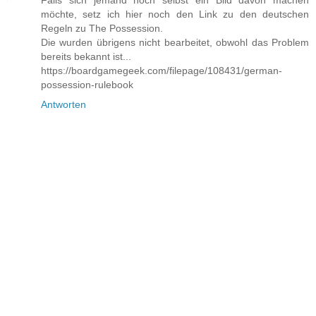
Falls sich jemand noch selbst ein Bild davon machen
möchte, setz ich hier noch den Link zu den deutschen
Regeln zu The Possession.
Die wurden übrigens nicht bearbeitet, obwohl das Problem
bereits bekannt ist...
https://boardgamegeek.com/filepage/108431/german-
possession-rulebook
Antworten