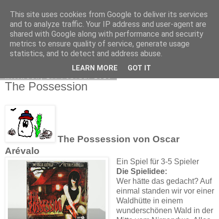
This site uses cookies from Google to deliver its services
Sue's Spielehafen
and to analyze traffic. Your IP address and user-agent are
shared with Google along with performance and security
metrics to ensure quality of service, generate usage
statistics, and to detect and address abuse.
▼
LEARN MORE
GOT IT
Mittwoch, 17. Februar 2016
The Possession
The Possession von Oscar
Arévalo
Ein Spiel für 3-5 Spieler
Die Spielidee:
Wer hätte das gedacht? Auf
einmal standen wir vor einer
Waldhütte in einem
wunderschönen Wald in der