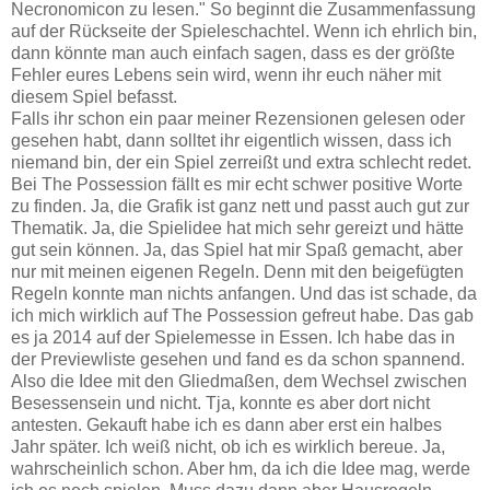
Necronomicon zu lesen." So beginnt die Zusammenfassung
auf der Rückseite der Spieleschachtel. Wenn ich ehrlich bin,
dann könnte man auch einfach sagen, dass es der größte
Fehler eures Lebens sein wird, wenn ihr euch näher mit
diesem Spiel befasst.
Falls ihr schon ein paar meiner Rezensionen gelesen oder
gesehen habt, dann solltet ihr eigentlich wissen, dass ich
niemand bin, der ein Spiel zerreißt und extra schlecht redet.
Bei The Possession fällt es mir echt schwer positive Worte
zu finden. Ja, die Grafik ist ganz nett und passt auch gut zur
Thematik. Ja, die Spielidee hat mich sehr gereizt und hätte
gut sein können. Ja, das Spiel hat mir Spaß gemacht, aber
nur mit meinen eigenen Regeln. Denn mit den beigefügten
Regeln konnte man nichts anfangen. Und das ist schade, da
ich mich wirklich auf The Possession gefreut habe. Das gab
es ja 2014 auf der Spielemesse in Essen. Ich habe das in
der Previewliste gesehen und fand es da schon spannend.
Also die Idee mit den Gliedmaßen, dem Wechsel zwischen
Besessensein und nicht. Tja, konnte es aber dort nicht
antesten. Gekauft habe ich es dann aber erst ein halbes
Jahr später. Ich weiß nicht, ob ich es wirklich bereue. Ja,
wahrscheinlich schon. Aber hm, da ich die Idee mag, werde